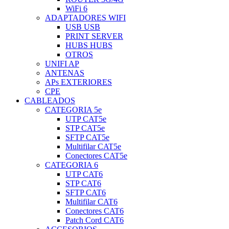
WiFi 6
ADAPTADORES WIFI
USB USB
PRINT SERVER
HUBS HUBS
OTROS
UNIFI AP
ANTENAS
APs EXTERIORES
CPE
CABLEADOS
CATEGORIA 5e
UTP CAT5e
STP CAT5e
SFTP CAT5e
Multifilar CAT5e
Conectores CAT5e
CATEGORIA 6
UTP CAT6
STP CAT6
SFTP CAT6
Multifilar CAT6
Conectores CAT6
Patch Cord CAT6