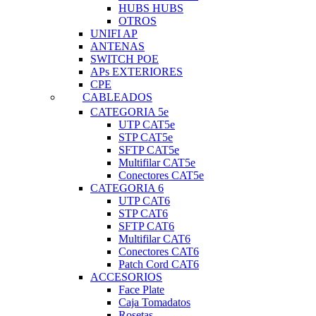
HUBS HUBS
OTROS
UNIFI AP
ANTENAS
SWITCH POE
APs EXTERIORES
CPE
CABLEADOS
CATEGORIA 5e
UTP CAT5e
STP CAT5e
SFTP CAT5e
Multifilar CAT5e
Conectores CAT5e
CATEGORIA 6
UTP CAT6
STP CAT6
SFTP CAT6
Multifilar CAT6
Conectores CAT6
Patch Cord CAT6
ACCESORIOS
Face Plate
Caja Tomadatos
Rosetas