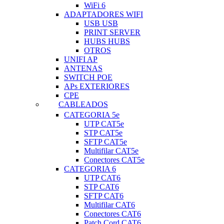
WiFi 6
ADAPTADORES WIFI
USB USB
PRINT SERVER
HUBS HUBS
OTROS
UNIFI AP
ANTENAS
SWITCH POE
APs EXTERIORES
CPE
CABLEADOS
CATEGORIA 5e
UTP CAT5e
STP CAT5e
SFTP CAT5e
Multifilar CAT5e
Conectores CAT5e
CATEGORIA 6
UTP CAT6
STP CAT6
SFTP CAT6
Multifilar CAT6
Conectores CAT6
Patch Cord CAT6