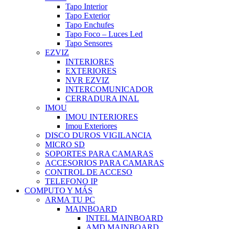
Tapo Interior
Tapo Exterior
Tapo Enchufes
Tapo Foco – Luces Led
Tapo Sensores
EZVIZ
INTERIORES
EXTERIORES
NVR EZVIZ
INTERCOMUNICADOR
CERRADURA INAL
IMOU
IMOU INTERIORES
Imou Exteriores
DISCO DUROS VIGILANCIA
MICRO SD
SOPORTES PARA CAMARAS
ACCESORIOS PARA CAMARAS
CONTROL DE ACCESO
TELEFONO IP
COMPUTO Y MÁS
ARMA TU PC
MAINBOARD
INTEL MAINBOARD
AMD MAINBOARD