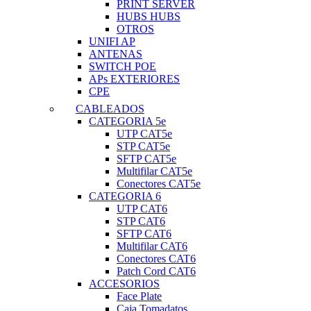
PRINT SERVER
HUBS HUBS
OTROS
UNIFI AP
ANTENAS
SWITCH POE
APs EXTERIORES
CPE
CABLEADOS
CATEGORIA 5e
UTP CAT5e
STP CAT5e
SFTP CAT5e
Multifilar CAT5e
Conectores CAT5e
CATEGORIA 6
UTP CAT6
STP CAT6
SFTP CAT6
Multifilar CAT6
Conectores CAT6
Patch Cord CAT6
ACCESORIOS
Face Plate
Caja Tomadatos