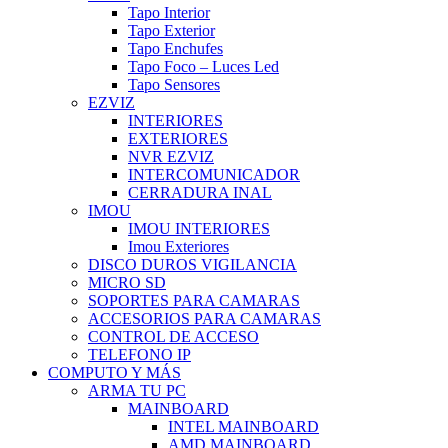
Tapo Interior
Tapo Exterior
Tapo Enchufes
Tapo Foco – Luces Led
Tapo Sensores
EZVIZ
INTERIORES
EXTERIORES
NVR EZVIZ
INTERCOMUNICADOR
CERRADURA INAL
IMOU
IMOU INTERIORES
Imou Exteriores
DISCO DUROS VIGILANCIA
MICRO SD
SOPORTES PARA CAMARAS
ACCESORIOS PARA CAMARAS
CONTROL DE ACCESO
TELEFONO IP
COMPUTO Y MÁS
ARMA TU PC
MAINBOARD
INTEL MAINBOARD
AMD MAINBOARD