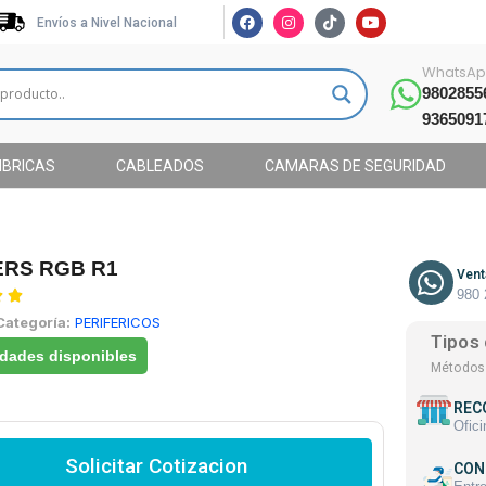
Envíos a Nivel Nacional
WhatsAp
98028556
9365091
MBRICAS
CABLEADOS
CAMARAS DE SEGURIDAD
RS RGB R1
Vent
980 


Categoría:
PERIFERICOS
Tipos 
dades disponibles
Métodos 
REC
Ofici
Solicitar Cotizacion
CON