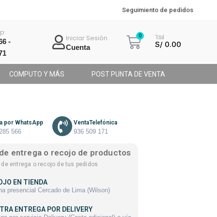
Seguimiento de pedidos
p:
Iniciar Sesión
Total
6 -
S/
0.00
Cuenta
71
COMPUTO Y MÁS
POST PUNTA DE VENTA
a por WhatsApp
VentaTelefónica
285 566
936 509 171
de entrega o recojo de productos
de entrega o recojo de tus pedidos
OJO EN TIENDA
na presencial Cercado de Lima (Wilson)
TRA ENTREGA POR DELIVERY