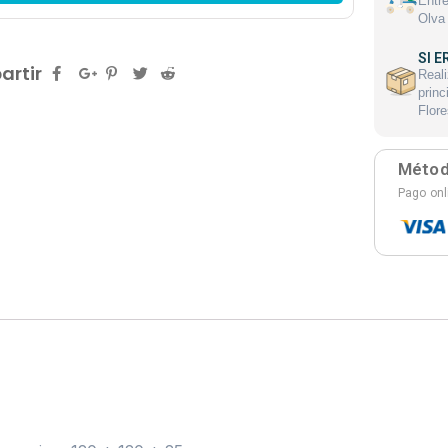
Entre
Olva 
SI E
rtir
Reali
princ
Flore
Métod
Pago on