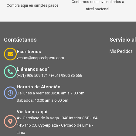
Contamos con envíos diarios a
Compra aquí en simples pasos
nivel nacional.
Contáctanos
Servicio al
Escríbenos
Mis Pedidos
ventas@maptechperu.com
Llámanos aquí
(+51) 936 509 171 / (+51) 980 285 566
Horario de Atención
De lunes a Viernes: 09:30 am a 7:00 pm
Sábados: 10:00 am a 6:00 pm
Visitanos aquí
Av. Garcilaso de la Vega 1348 Interior SSB-164-
145-146 C.C Cyberplaza - Cercado de Lima -
Lima