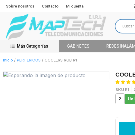
Sobre nosotros
Contacto
Mi cuenta
Más Categorías
GABINETES
REDES INALÁ
Inicio
/
PERIFERICOS
/ COOLERS RGB R1
COOLE



SKU
R1
2
Uni