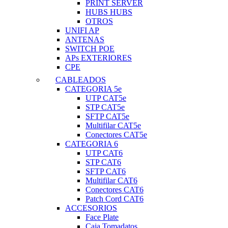
PRINT SERVER
HUBS HUBS
OTROS
UNIFI AP
ANTENAS
SWITCH POE
APs EXTERIORES
CPE
CABLEADOS
CATEGORIA 5e
UTP CAT5e
STP CAT5e
SFTP CAT5e
Multifilar CAT5e
Conectores CAT5e
CATEGORIA 6
UTP CAT6
STP CAT6
SFTP CAT6
Multifilar CAT6
Conectores CAT6
Patch Cord CAT6
ACCESORIOS
Face Plate
Caja Tomadatos