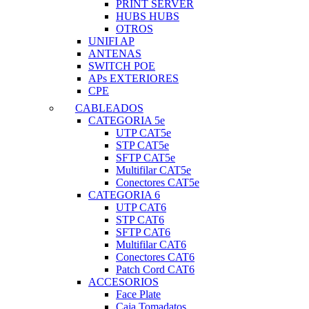
PRINT SERVER
HUBS HUBS
OTROS
UNIFI AP
ANTENAS
SWITCH POE
APs EXTERIORES
CPE
CABLEADOS
CATEGORIA 5e
UTP CAT5e
STP CAT5e
SFTP CAT5e
Multifilar CAT5e
Conectores CAT5e
CATEGORIA 6
UTP CAT6
STP CAT6
SFTP CAT6
Multifilar CAT6
Conectores CAT6
Patch Cord CAT6
ACCESORIOS
Face Plate
Caja Tomadatos