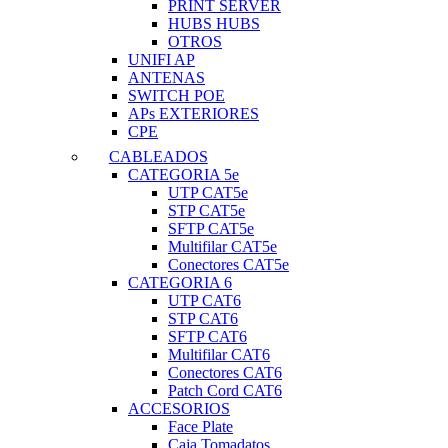
PRINT SERVER
HUBS HUBS
OTROS
UNIFI AP
ANTENAS
SWITCH POE
APs EXTERIORES
CPE
CABLEADOS
CATEGORIA 5e
UTP CAT5e
STP CAT5e
SFTP CAT5e
Multifilar CAT5e
Conectores CAT5e
CATEGORIA 6
UTP CAT6
STP CAT6
SFTP CAT6
Multifilar CAT6
Conectores CAT6
Patch Cord CAT6
ACCESORIOS
Face Plate
Caja Tomadatos