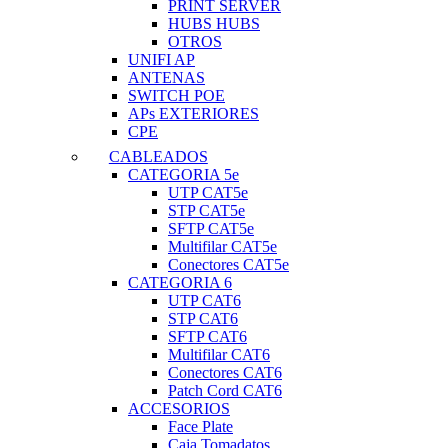
PRINT SERVER
HUBS HUBS
OTROS
UNIFI AP
ANTENAS
SWITCH POE
APs EXTERIORES
CPE
CABLEADOS
CATEGORIA 5e
UTP CAT5e
STP CAT5e
SFTP CAT5e
Multifilar CAT5e
Conectores CAT5e
CATEGORIA 6
UTP CAT6
STP CAT6
SFTP CAT6
Multifilar CAT6
Conectores CAT6
Patch Cord CAT6
ACCESORIOS
Face Plate
Caja Tomadatos