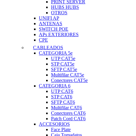
PRINT SERVER
HUBS HUBS
OTROS
UNIFI AP
ANTENAS
SWITCH POE
APs EXTERIORES
CPE
CABLEADOS
CATEGORIA 5e
UTP CAT5e
STP CAT5e
SFTP CAT5e
Multifilar CAT5e
Conectores CAT5e
CATEGORIA 6
UTP CAT6
STP CAT6
SFTP CAT6
Multifilar CAT6
Conectores CAT6
Patch Cord CAT6
ACCESORIOS
Face Plate
Caja Tomadatos