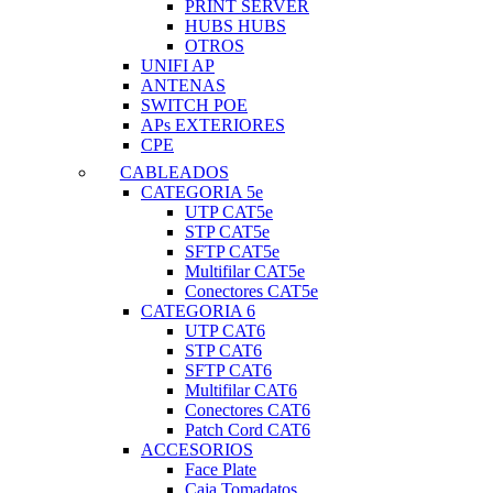
PRINT SERVER
HUBS HUBS
OTROS
UNIFI AP
ANTENAS
SWITCH POE
APs EXTERIORES
CPE
CABLEADOS
CATEGORIA 5e
UTP CAT5e
STP CAT5e
SFTP CAT5e
Multifilar CAT5e
Conectores CAT5e
CATEGORIA 6
UTP CAT6
STP CAT6
SFTP CAT6
Multifilar CAT6
Conectores CAT6
Patch Cord CAT6
ACCESORIOS
Face Plate
Caja Tomadatos