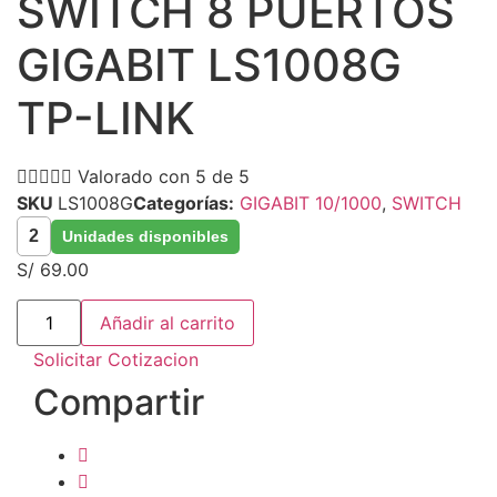
SWITCH 8 PUERTOS
GIGABIT LS1008G
TP-LINK





Valorado con 5 de 5
SKU
LS1008G
Categorías:
GIGABIT 10/1000
,
SWITCH
2
Unidades disponibles
S/
69.00
SWITCH
Añadir al carrito
8
PUERTOS
Solicitar Cotizacion
GIGABIT
LS1008G
Compartir
TP-
LINK
cantidad