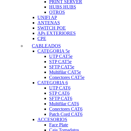
PRINT SERVER
HUBS HUBS
OTROS
UNIFI AP
ANTENAS
SWITCH POE
APs EXTERIORES
CPE
CABLEADOS
CATEGORIA 5e
UTP CAT5e
STP CAT5e
SFTP CAT5e
Multifilar CAT5e
Conectores CAT5e
CATEGORIA 6
UTP CAT6
STP CAT6
SFTP CAT6
Multifilar CAT6
Conectores CAT6
Patch Cord CAT6
ACCESORIOS
Face Plate
Caja Tomadatos