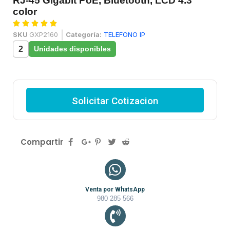
RJ-45 Gigabit PoE, Bluetooth, LCD 4.3"
color





SKU
GXP2160
Categoría:
TELEFONO IP
2
Unidades disponibles
Solicitar Cotizacion
Compartir
Venta por WhatsApp
980 285 566