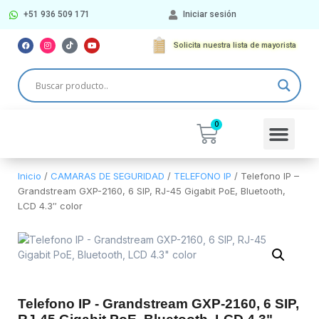
+51 936 509 171
Iniciar sesión
Solicita nuestra lista de mayorista
Más Categorí
Inicio
/
CAMARAS DE SEGURIDAD
/
TELEFONO IP
/ Telefono IP –
Grandstream GXP-2160, 6 SIP, RJ-45 Gigabit PoE, Bluetooth,
LCD 4.3″ color
Telefono IP - Grandstream GXP-2160, 6 SIP,