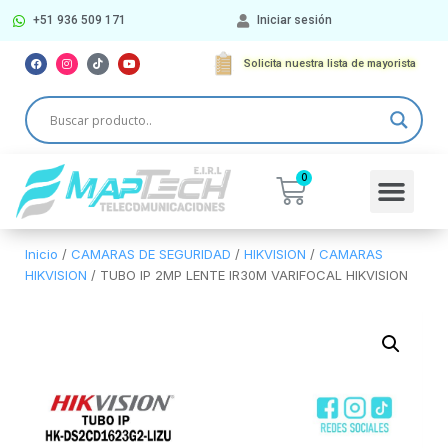
+51 936 509 171
Iniciar sesión
Solicita nuestra lista de mayorista
Más Categorí
Inicio
/
CAMARAS DE SEGURIDAD
/
HIKVISION
/
CAMARAS
HIKVISION
/ TUBO IP 2MP LENTE IR30M VARIFOCAL HIKVISION