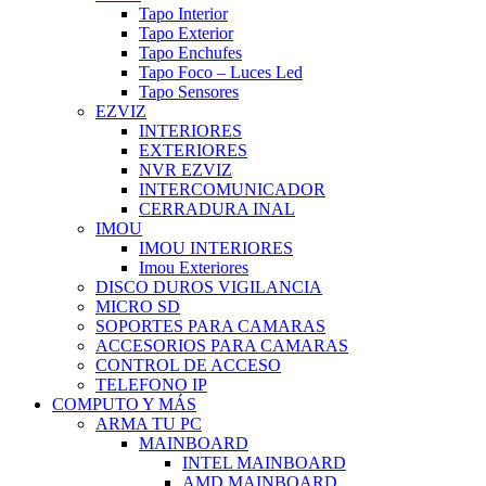
Tapo Interior
Tapo Exterior
Tapo Enchufes
Tapo Foco – Luces Led
Tapo Sensores
EZVIZ
INTERIORES
EXTERIORES
NVR EZVIZ
INTERCOMUNICADOR
CERRADURA INAL
IMOU
IMOU INTERIORES
Imou Exteriores
DISCO DUROS VIGILANCIA
MICRO SD
SOPORTES PARA CAMARAS
ACCESORIOS PARA CAMARAS
CONTROL DE ACCESO
TELEFONO IP
COMPUTO Y MÁS
ARMA TU PC
MAINBOARD
INTEL MAINBOARD
AMD MAINBOARD