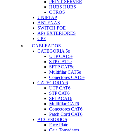
PRINT SERVER
HUBS HUBS
OTROS
UNIFI AP
ANTENAS
SWITCH POE
APs EXTERIORES
CPE
CABLEADOS
CATEGORIA 5e
UTP CAT5e
STP CAT5e
SFTP CAT5e
Multifilar CAT5e
Conectores CAT5e
CATEGORIA 6
UTP CAT6
STP CAT6
SFTP CAT6
Multifilar CAT6
Conectores CAT6
Patch Cord CAT6
ACCESORIOS
Face Plate
Caja Tomadatos