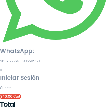
WhatsApp:
980285566 - 936509171
Iniciar Sesión
Cuenta
S/
0.00
Cart
Total