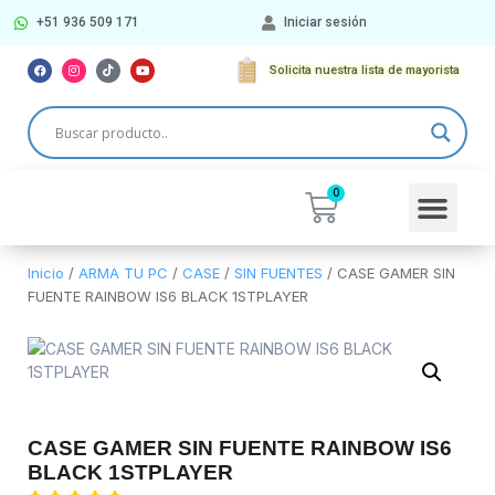
+51 936 509 171
Iniciar sesión
Solicita nuestra lista de mayorista
Más Categorí
Inicio
/
ARMA TU PC
/
CASE
/
SIN FUENTES
/ CASE GAMER SIN
FUENTE RAINBOW IS6 BLACK 1STPLAYER
CASE GAMER SIN FUENTE RAINBOW IS6
BLACK 1STPLAYER