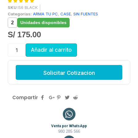





SKU
IS6 BLACK
Categorías:
ARMA TU PC
,
CASE
,
SIN FUENTES
2
Unidades disponibles
S/
175.00
Añadir al carrito
Solicitar Cotizacion
Compartir
Venta por WhatsApp
980 285 566