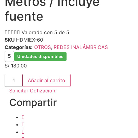
Metros / Incluye
fuente





Valorado con 5 de 5
SKU
HDMIEX-60
Categorías:
OTROS
,
REDES INALÁMBRICAS
5
Unidades disponibles
S/
180.00
Extensión
Añadir al carrito
HDMI
60
Solicitar Cotizacion
Metros
/
Compartir
Incluye
fuente
cantidad