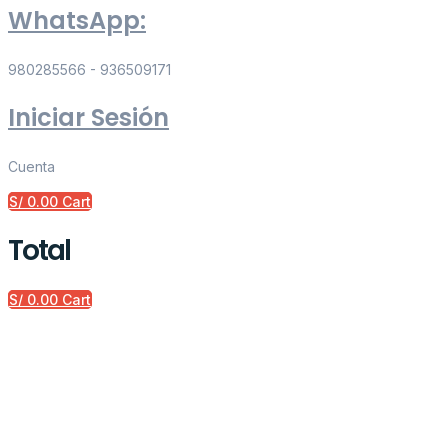
WhatsApp:
980285566 - 936509171
Iniciar Sesión
Cuenta
S/
0.00
Cart
Total
S/
0.00
Cart