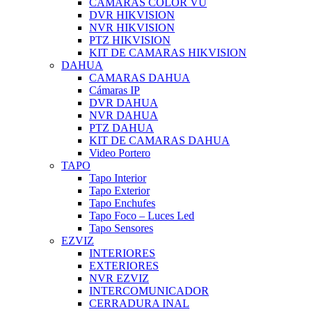
CAMARAS COLOR VU
DVR HIKVISION
NVR HIKVISION
PTZ HIKVISION
KIT DE CAMARAS HIKVISION
DAHUA
CAMARAS DAHUA
Cámaras IP
DVR DAHUA
NVR DAHUA
PTZ DAHUA
KIT DE CAMARAS DAHUA
Video Portero
TAPO
Tapo Interior
Tapo Exterior
Tapo Enchufes
Tapo Foco – Luces Led
Tapo Sensores
EZVIZ
INTERIORES
EXTERIORES
NVR EZVIZ
INTERCOMUNICADOR
CERRADURA INAL