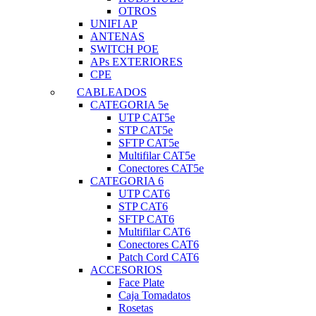
OTROS
UNIFI AP
ANTENAS
SWITCH POE
APs EXTERIORES
CPE
CABLEADOS
CATEGORIA 5e
UTP CAT5e
STP CAT5e
SFTP CAT5e
Multifilar CAT5e
Conectores CAT5e
CATEGORIA 6
UTP CAT6
STP CAT6
SFTP CAT6
Multifilar CAT6
Conectores CAT6
Patch Cord CAT6
ACCESORIOS
Face Plate
Caja Tomadatos
Rosetas