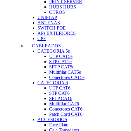
PRINT SERVER
HUBS HUBS
OTROS
UNIFI AP
ANTENAS
SWITCH POE
APs EXTERIORES
CPE
CABLEADOS
CATEGORIA 5e
UTP CAT5e
STP CAT5e
SFTP CAT5e
Multifilar CAT5e
Conectores CAT5e
CATEGORIA 6
UTP CAT6
STP CAT6
SFTP CAT6
Multifilar CAT6
Conectores CAT6
Patch Cord CAT6
ACCESORIOS
Face Plate
Caja Tomadatos