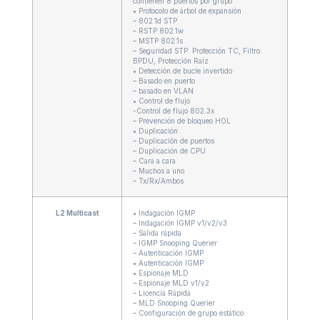
contienen 8 puertos por grupo
• Protocolo de árbol de expansión
– 802.1d STP
– RSTP 802.1w
– MSTP 802.1s
– Seguridad STP: Protección TC, Filtro
BPDU, Protección Raíz
• Detección de bucle invertido
– Basado en puerto
– basado en VLAN
• Control de flujo
-Control de flujo 802.3x
– Prevención de bloqueo HOL
• Duplicación
– Duplicación de puertos
– Duplicación de CPU
– Cara a cara
– Muchos a uno
– Tx/Rx/Ambos
L2 Multicast
• Indagación IGMP
– Indagación IGMP v1/v2/v3
– Salida rápida
– IGMP Snooping Querier
– Autenticación IGMP
• Autenticación IGMP
• Espionaje MLD
– Espionaje MLD v1/v2
– Licencia Rápida
– MLD Snooping Querier
– Configuración de grupo estático