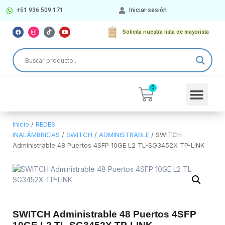
+51 936 509 171
Iniciar sesión
Solicita nuestra lista de mayorista
Más Categorí
Inicio
/
REDES
INALÁMBRICAS
/
SWITCH
/
ADMINISTRABLE
/ SWITCH
Administrable 48 Puertos 4SFP 10GE L2 TL-SG3452X TP-LINK
SWITCH Administrable 48 Puertos 4SFP