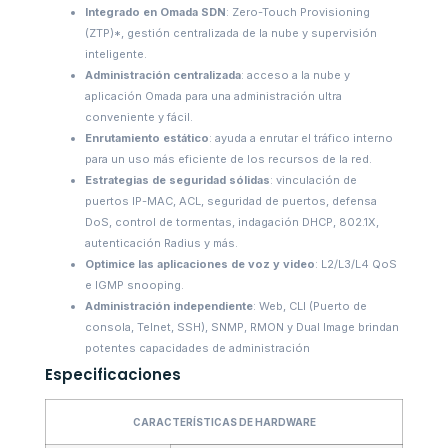
Integrado en Omada SDN
: Zero-Touch Provisioning
(ZTP)*, gestión centralizada de la nube y supervisión
inteligente.
Administración centralizada
: acceso a la nube y
aplicación Omada para una administración ultra
conveniente y fácil.
Enrutamiento estático
: ayuda a enrutar el tráfico interno
para un uso más eficiente de los recursos de la red.
Estrategias de seguridad sólidas
: vinculación de
puertos IP-MAC, ACL, seguridad de puertos, defensa
DoS, control de tormentas, indagación DHCP, 802.1X,
autenticación Radius y más.
Optimice las aplicaciones de voz y video
: L2/L3/L4 QoS
e IGMP snooping.
Administración independiente
: Web, CLI (Puerto de
consola, Telnet, SSH), SNMP, RMON y Dual Image brindan
potentes capacidades de administración
Especificaciones
CARACTERÍSTICAS DE HARDWARE