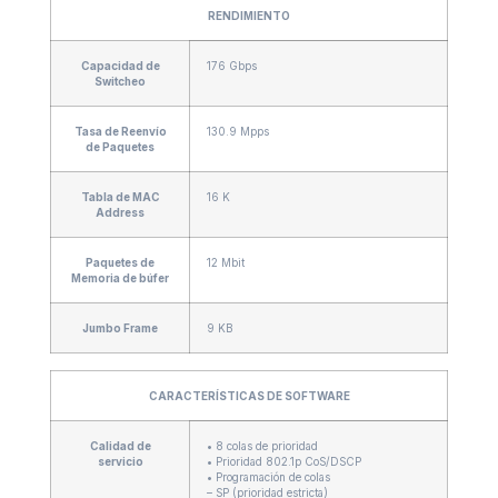
RENDIMIENTO
Capacidad de
176 Gbps
Switcheo
Tasa de Reenvío
130.9 Mpps
de Paquetes
Tabla de MAC
16 K
Address
Paquetes de
12 Mbit
Memoria de búfer
Jumbo Frame
9 KB
CARACTERÍSTICAS DE SOFTWARE
Calidad de
• 8 colas de prioridad
servicio
• Prioridad 802.1p CoS/DSCP
• Programación de colas
– SP (prioridad estricta)