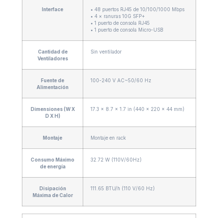
Interface
• 48 puertos RJ45 de 10/100/1000 Mbps
• 4 × ranuras 10G SFP+
• 1 puerto de consola RJ45
• 1 puerto de consola Micro-USB
Cantidad de
Sin ventilador
Ventiladores
Fuente de
100-240 V AC~50/60 Hz
Alimentación
Dimensiones (W X
17.3 × 8.7 × 1.7 in (440 × 220 × 44 mm)
D X H)
Montaje
Montaje en rack
Consumo Máximo
32.72 W (110V/60Hz)
de energía
Disipación
111.65 BTU/h (110 V/60 Hz)
Máxima de Calor