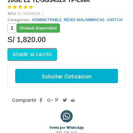
10GE L2 TL-SG3452X TP-LINK





SKU
TL-SG3452X
Categorías:
ADMINISTRABLE
,
REDES INALÁMBRICAS
,
SWITCH
1
Unidad disponible
S/
1,820.00
Añadir al carrito
Solicitar Cotizacion
Compartir
Venta por WhatsApp
980 285 566