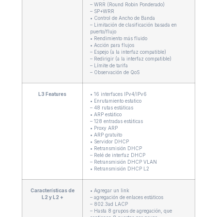
– WRR (Round Robin Ponderado)
– SP+WRR
• Control de Ancho de Banda
– Limitación de clasificación basada en
puerto/flujo
• Rendimiento más fluido
• Acción para flujos
– Espejo (a la interfaz compatible)
– Redirigir (a la interfaz compatible)
– Límite de tarifa
– Observación de QoS
L3 Features
• 16 interfaces IPv4/IPv6
• Enrutamiento estatico
– 48 rutas estáticas
• ARP estático
– 128 entradas estáticas
• Proxy ARP
• ARP gratuito
• Servidor DHCP
• Retransmisión DHCP
– Relé de interfaz DHCP
– Retransmisión DHCP VLAN
• Retransmisión DHCP L2
Características de
• Agregar un link
L2 y L2 +
– agregación de enlaces estáticos
– 802.3ad LACP
– Hasta 8 grupos de agregación, que