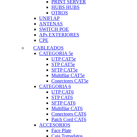
PRINT SERVER
HUBS HUBS
OTROS
UNIFI AP
ANTENAS
SWITCH POE
APs EXTERIORES
CPE
CABLEADOS
CATEGORIA 5e
UTP CAT5e
STP CAT5e
SFTP CAT5e
Multifilar CAT5e
Conectores CAT5e
CATEGORIA 6
UTP CAT6
STP CAT6
SFTP CAT6
Multifilar CAT6
Conectores CAT6
Patch Cord CAT6
ACCESORIOS
Face Plate
Caja Tomadatos