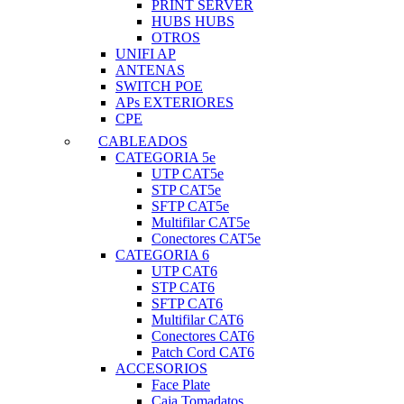
PRINT SERVER
HUBS HUBS
OTROS
UNIFI AP
ANTENAS
SWITCH POE
APs EXTERIORES
CPE
CABLEADOS
CATEGORIA 5e
UTP CAT5e
STP CAT5e
SFTP CAT5e
Multifilar CAT5e
Conectores CAT5e
CATEGORIA 6
UTP CAT6
STP CAT6
SFTP CAT6
Multifilar CAT6
Conectores CAT6
Patch Cord CAT6
ACCESORIOS
Face Plate
Caja Tomadatos