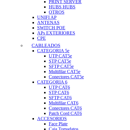
PRINT SERVER
HUBS HUBS
OTROS
UNIFI AP
ANTENAS
SWITCH POE
APs EXTERIORES
CPE
CABLEADOS
CATEGORIA 5e
UTP CAT5e
STP CAT5e
SFTP CAT5e
Multifilar CAT5e
Conectores CAT5e
CATEGORIA 6
UTP CAT6
STP CAT6
SFTP CAT6
Multifilar CAT6
Conectores CAT6
Patch Cord CAT6
ACCESORIOS
Face Plate
Caja Tomadatos