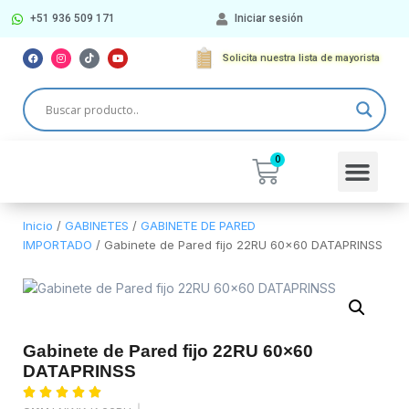
+51 936 509 171
Iniciar sesión
Solicita nuestra lista de mayorista
Más Categorí
Inicio
/
GABINETES
/
GABINETE DE PARED
IMPORTADO
/ Gabinete de Pared fijo 22RU 60×60 DATAPRINSS
Gabinete de Pared fijo 22RU 60×60
DATAPRINSS




