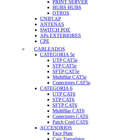
PRINT SERVER
HUBS HUBS
OTROS
UNIFI AP
ANTENAS
SWITCH POE
APs EXTERIORES
CPE
CABLEADOS
CATEGORIA 5e
UTP CAT5e
STP CAT5e
SFTP CAT5e
Multifilar CAT5e
Conectores CAT5e
CATEGORIA 6
UTP CAT6
STP CAT6
SFTP CAT6
Multifilar CAT6
Conectores CAT6
Patch Cord CAT6
ACCESORIOS
Face Plate
Caja Tomadatos