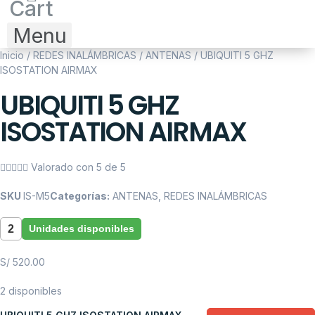
Cart
Menu
Más Categorías
Inicio
/
REDES INALÁMBRICAS
/
ANTENAS
/ UBIQUITI 5 GHZ
ISOSTATION AIRMAX
UBIQUITI 5 GHZ
ISOSTATION AIRMAX





Valorado con 5 de 5
SKU
IS-M5
Categorías:
ANTENAS
,
REDES INALÁMBRICAS
2
Unidades disponibles
S/
520.00
2 disponibles