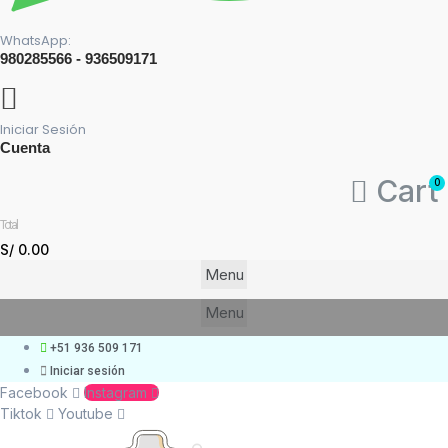
WhatsApp:
980285566 - 936509171
Iniciar Sesión
Cuenta
Cart
Total
S/
0.00
Menu
Más Categorías
Menu
+51 936 509 171
Iniciar sesión
Facebook
Instagram
Tiktok
Youtube